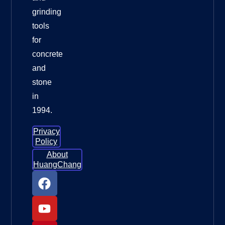
grinding
tools
for
concrete
and
stone
in
1994.
Privacy
Policy
About
HuangChang