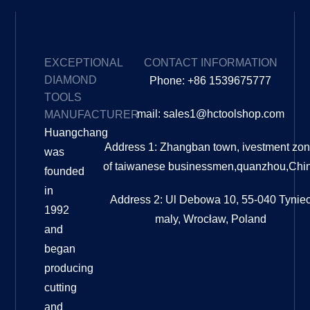
EXCEPTIONAL
CONTACT INFORMATION
DIAMOND
Phone: +86 1539675777
TOOLS
mail: sales1@hctoolshop.com
MANUFACTURER
Huangchang
Address 1: Zhangban town, ivestment zo
was
of taiwanese businessmen,quanzhou,Chi
founded
in
Address 2: Ul Debowa 10, 55-040 Tynie
1992
maly, Wrocław, Poland
and
began
producing
cutting
and